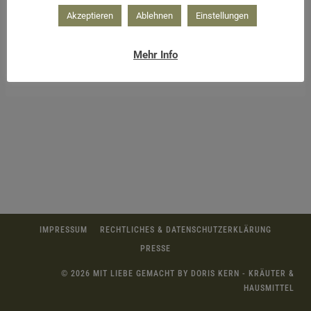
Akzeptieren
Ablehnen
Einstellungen
Mehr Info
Kühlendes Beingel selber machen
IMPRESSUM
RECHTLICHES & DATENSCHUTZERKLÄRUNG
PRESSE
© 2026 MIT LIEBE GEMACHT BY DORIS KERN - KRÄUTER &
HAUSMITTEL