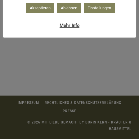
Akzeptieren
Ablehnen
Einstellungen
Blüten
Mehr Info
IMPRESSUM
RECHTLICHES & DATENSCHUTZERKLÄRUNG
PRESSE
© 2026 MIT LIEBE GEMACHT BY DORIS KERN - KRÄUTER &
HAUSMITTEL