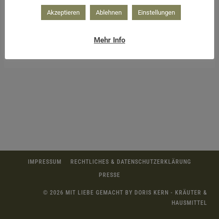
Akzeptieren
Ablehnen
Einstellungen
Mehr Info
Apfelvasen als hübsche Deko
IMPRESSUM
RECHTLICHES & DATENSCHUTZERKLÄRUNG
PRESSE
© 2026 MIT LIEBE GEMACHT BY DORIS KERN - KRÄUTER &
HAUSMITTEL