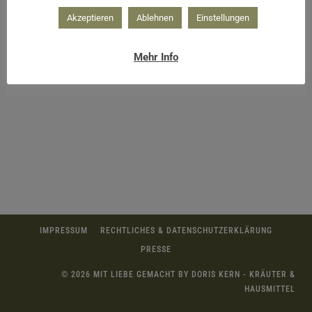
Akzeptieren
Ablehnen
Einstellungen
Mehr Info
Kräutersammelkalender August
IMPRESSUM
RECHTLICHES & DATENSCHUTZERKLÄRUNG
PRESSE
© 2026 MIT LIEBE GEMACHT BY DORIS KERN - KRÄUTER &
HAUSMITTEL