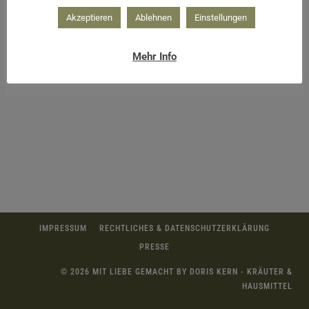
Akzeptieren
Ablehnen
Einstellungen
Mehr Info
Detox Körperöl mit Ingwer
IMPRESSUM
RECHTLICHES & DATENSCHUTZERKLÄRUNG
PRESSE
© 2026 MIT LIEBE GEMACHT BY DORIS KERN - KRÄUTER &
HAUSMITTEL