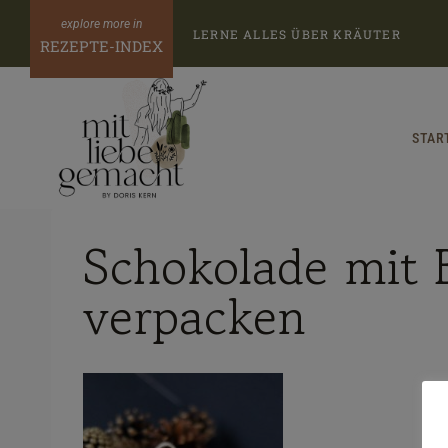
Zum
LERNE ALLES ÜBER KRÄUTER
Inhalt
REZEPTE-INDEX
springen
STAR
Schokolade mit 
verpacken