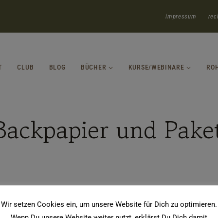
impressum
rec
T
CLUB
BLOG
BÜCHER
KURSE/WEBINARE
RO
Backpapier und Pake
Wir setzen Cookies ein, um unsere Website für Dich zu optimieren.
Wenn Du unsere Website weiter nutzt, erklärst Du Dich damit