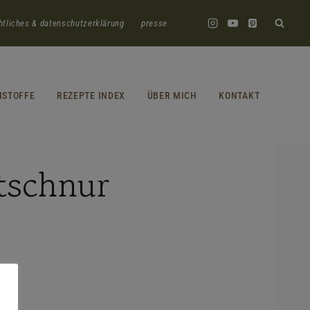
htliches & datenschutzerklärung
presse
HSTOFFE
REZEPTE INDEX
ÜBER MICH
KONTAKT
tschnur