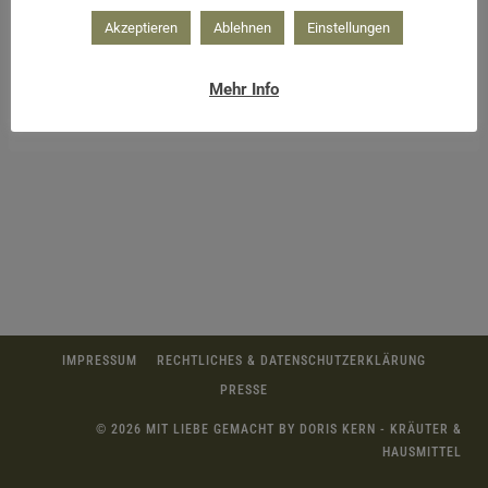
Akzeptieren
Ablehnen
Einstellungen
Mehr Info
Schokolade auf das Blech aufstreichen
IMPRESSUM
RECHTLICHES & DATENSCHUTZERKLÄRUNG
PRESSE
© 2026 MIT LIEBE GEMACHT BY DORIS KERN - KRÄUTER &
HAUSMITTEL