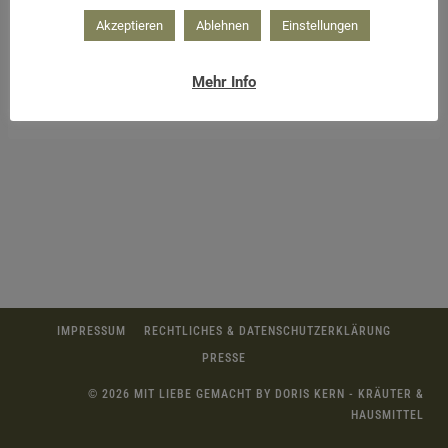
Akzeptieren
Ablehnen
Einstellungen
Mehr Info
Rosenblätter und Gewürze
IMPRESSUM
RECHTLICHES & DATENSCHUTZERKLÄRUNG
PRESSE
© 2026 MIT LIEBE GEMACHT BY DORIS KERN - KRÄUTER &
HAUSMITTEL