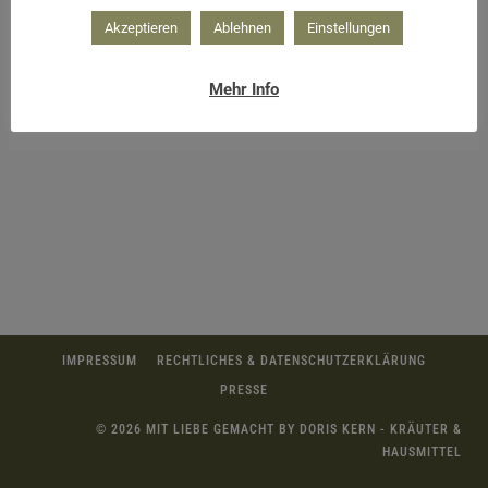
Akzeptieren
Ablehnen
Einstellungen
Mehr Info
Infused Water für den Herbst
IMPRESSUM
RECHTLICHES & DATENSCHUTZERKLÄRUNG
PRESSE
© 2026 MIT LIEBE GEMACHT BY DORIS KERN - KRÄUTER &
HAUSMITTEL