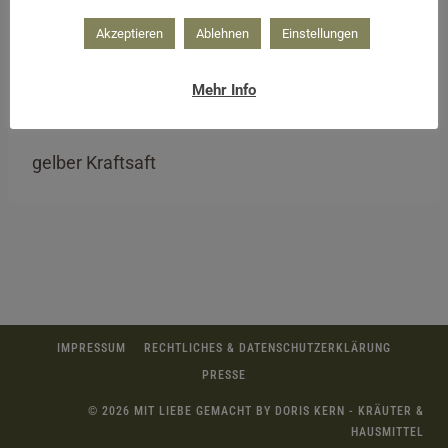
Akzeptieren
Ablehnen
Einstellungen
Mehr Info
gelber Kraftsaft
IMPRESSUM
RECHTLICHES & DATENSCHUTZERKLÄRUNG
PRESSE
© 2026 MIT LIEBE GEMACHT BY DORIS KERN - KRÄUTER &
HAUSMITTEL