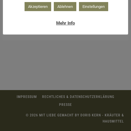
Akzeptieren
Ablehnen
Einstellungen
Mehr Info
Salbei möglichst fein schneiden
IMPRESSUM
RECHTLICHES & DATENSCHUTZERKLÄRUNG
PRESSE
© 2026 MIT LIEBE GEMACHT BY DORIS KERN - KRÄUTER &
HAUSMITTEL