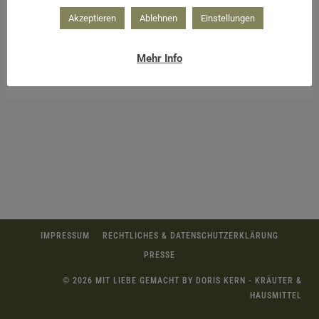
Akzeptieren
Ablehnen
Einstellungen
Mehr Info
Holunderblütenessig mit wunderschöner Farbe
IMPRESSUM
RECHTLICHES & DATENSCHUTZERKLÄRUNG
PRESSE
© 2026 MIT LIEBE GEMACHT BY DORIS KERN - KRÄUTER &
HAUSMITTEL