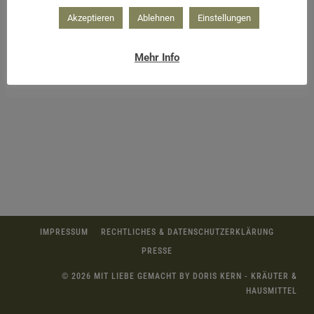
Akzeptieren
Ablehnen
Einstellungen
Mehr Info
Holunderbalsamico auch ein tolles Geschenk
IMPRESSUM
RECHTLICHES & DATENSCHUTZERKLÄRUNG
PRESSE
© 2026 MIT LIEBE GEMACHT BY DORIS KERN - KRÄUTER &
HAUSMITTEL