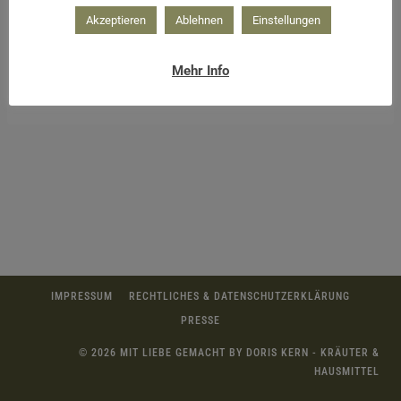
Akzeptieren
Ablehnen
Einstellungen
Mehr Info
Holler-Minz Sirup selber machen
IMPRESSUM
RECHTLICHES & DATENSCHUTZERKLÄRUNG
PRESSE
© 2026 MIT LIEBE GEMACHT BY DORIS KERN - KRÄUTER &
HAUSMITTEL