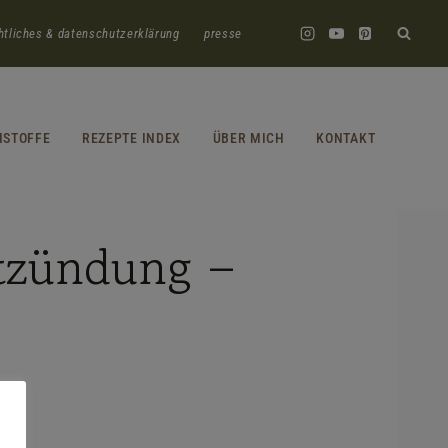
htliches & datenschutzerklärung
presse
HSTOFFE
REZEPTE INDEX
ÜBER MICH
KONTAKT
tzündung –