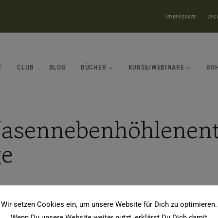
impressum
rec
T
CLUB
BLOG
BÜCHER
KURSE/WEBINARE
RO
 Nasennebenhöhlenen
ge
Wir setzen Cookies ein, um unsere Website für Dich zu optimieren.
Wenn Du unsere Website weiter nutzt, erklärst Du Dich damit