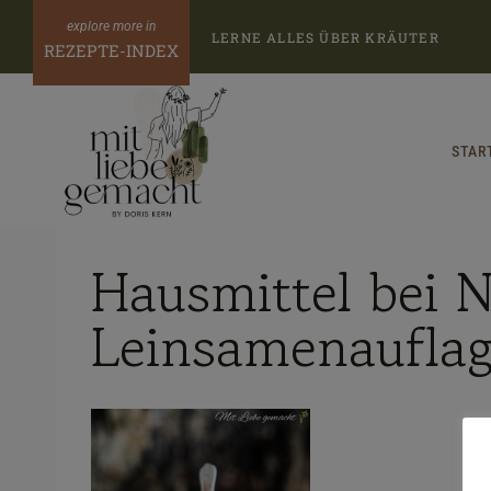
Zum
LERNE ALLES ÜBER KRÄUTER
Inhalt
REZEPTE-INDEX
springen
STAR
Hausmittel bei
Leinsamenaufla