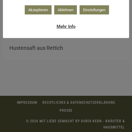
Akzeptieren
Ablehnen
Einstellungen
Mehr Info
Hustensaft aus Rettich
IMPRESSUM
RECHTLICHES & DATENSCHUTZERKLÄRUNG
PRESSE
© 2026 MIT LIEBE GEMACHT BY DORIS KERN - KRÄUTER &
HAUSMITTEL