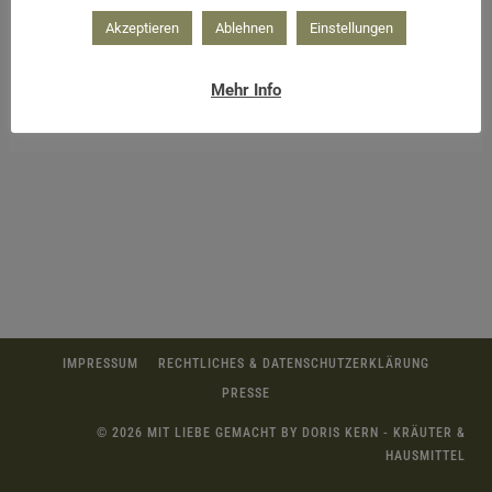
Akzeptieren
Ablehnen
Einstellungen
Mehr Info
Hamamelis Blüten im Winter; Quelle: Pixabay
IMPRESSUM
RECHTLICHES & DATENSCHUTZERKLÄRUNG
PRESSE
© 2026 MIT LIEBE GEMACHT BY DORIS KERN - KRÄUTER &
HAUSMITTEL