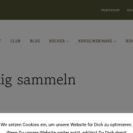
impressum
rec
T
CLUB
BLOG
BÜCHER
KURSE/WEBINARE
RO
tig sammeln
Wir setzen Cookies ein, um unsere Website für Dich zu optimieren.
Wenn Du unsere Website weiter nutzt, erklärst Du Dich damit