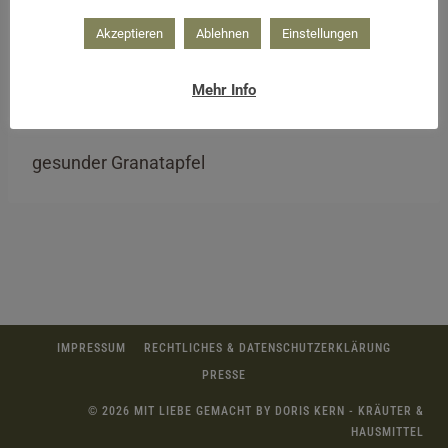
Akzeptieren
Ablehnen
Einstellungen
Mehr Info
gesunder Granatapfel
IMPRESSUM
RECHTLICHES & DATENSCHUTZERKLÄRUNG
PRESSE
© 2026 MIT LIEBE GEMACHT BY DORIS KERN - KRÄUTER &
HAUSMITTEL