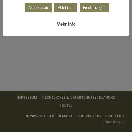
Akzeptieren
Ablehnen
Einstellungen
heilsamer Giersch
Mehr Info
IMPRESSUM
RECHTLICHES & DATENSCHUTZERKLÄRUNG
PRESSE
© 2026 MIT LIEBE GEMACHT BY DORIS KERN - KRÄUTER &
HAUSMITTEL