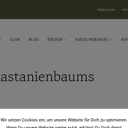
impressum
rec
T
CLUB
BLOG
BÜCHER
KURSE/WEBINARE
RO
lkastanienbaums
Wir setzen Cookies ein, um unsere Website für Dich zu optimieren.
Wenn Du unsere Website weiter nutzt, erklärst Du Dich damit