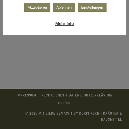
Akzeptieren
Ablehnen
Einstellungen
Reinigung mit Öl
Mehr Info
IMPRESSUM
RECHTLICHES & DATENSCHUTZERKLÄRUNG
PRESSE
© 2026 MIT LIEBE GEMACHT BY DORIS KERN - KRÄUTER &
HAUSMITTEL