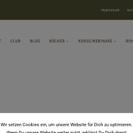
impressum
rec
T
CLUB
BLOG
BÜCHER
KURSE/WEBINARE
RO
Wir setzen Cookies ein, um unsere Website für Dich zu optimieren.
Wenn Du unsere Website weiter nutzt, erklärst Du Dich damit