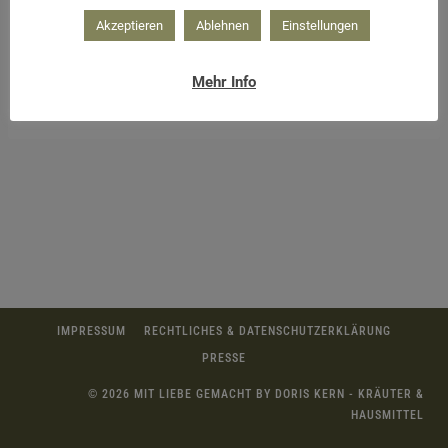
Akzeptieren
Ablehnen
Einstellungen
Mehr Info
Hyazinthen auf einem Teller mit Moos
IMPRESSUM
RECHTLICHES & DATENSCHUTZERKLÄRUNG
PRESSE
© 2026 MIT LIEBE GEMACHT BY DORIS KERN - KRÄUTER &
HAUSMITTEL