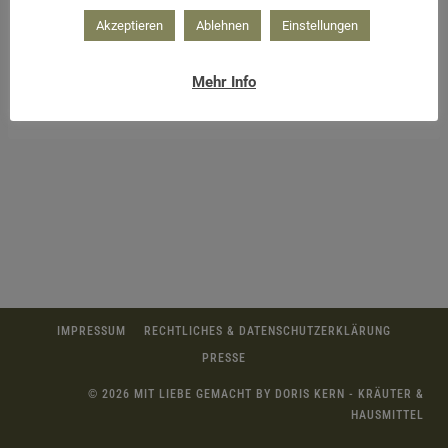
Akzeptieren
Ablehnen
Einstellungen
Mehr Info
Rhabarber frisch geerntet
IMPRESSUM
RECHTLICHES & DATENSCHUTZERKLÄRUNG
PRESSE
© 2026 MIT LIEBE GEMACHT BY DORIS KERN - KRÄUTER &
HAUSMITTEL