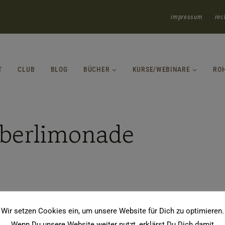
impressum
rec
T
CLUB
BLOG
BÜCHER
KURSE/WEBINARE
RO
rberlimonade
Wir setzen Cookies ein, um unsere Website für Dich zu optimieren.
Wenn Du unsere Website weiter nutzt, erklärst Du Dich damit