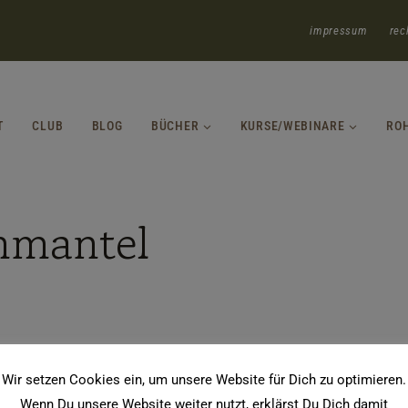
impressum
rec
T
CLUB
BLOG
BÜCHER
KURSE/WEBINARE
RO
nmantel
Wir setzen Cookies ein, um unsere Website für Dich zu optimieren.
Wenn Du unsere Website weiter nutzt, erklärst Du Dich damit