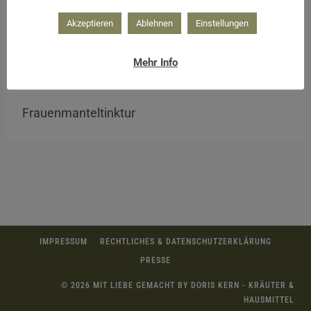
Akzeptieren
Ablehnen
Einstellungen
Mehr Info
Frauenmanteltinktur
IMPRESSUM
RECHTLICHES & DATENSCHUTZERKLÄRUNG
PRESSE
© 2026 MIT LIEBE GEMACHT BY DORIS KERN - KRÄUTER &
HAUSMITTEL