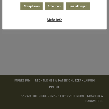
Akzeptieren
Ablehnen
Einstellungen
Mehr Info
Handwaschschaum ist sehr sparsam
IMPRESSUM
RECHTLICHES & DATENSCHUTZERKLÄRUNG
PRESSE
© 2026 MIT LIEBE GEMACHT BY DORIS KERN - KRÄUTER &
HAUSMITTEL