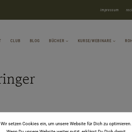
impressum
rec
T
CLUB
BLOG
BÜCHER
KURSE/WEBINARE
RO
ringer
Wir setzen Cookies ein, um unsere Website für Dich zu optimieren.
Wenn Du unsere Website weiter nutzt, erklärst Du Dich damit