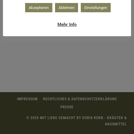
Akzeptieren
Ablehnen
Einstellungen
Mehr Info
Kranz aus Moos für den Frühling
IMPRESSUM
RECHTLICHES & DATENSCHUTZERKLÄRUNG
PRESSE
© 2026 MIT LIEBE GEMACHT BY DORIS KERN - KRÄUTER &
HAUSMITTEL