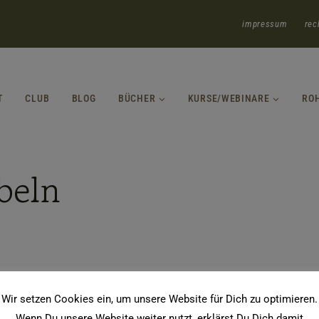
impressum
rec
T
CLUB
BLOG
BÜCHER
KURSE/WEBINARE
RO
beln
Wir setzen Cookies ein, um unsere Website für Dich zu optimieren.
Wenn Du unsere Website weiter nutzt, erklärst Du Dich damit