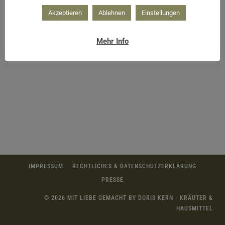
Akzeptieren
Ablehnen
Einstellungen
So schmeckt der Herbst
Mehr Info
IMPRESSUM
RECHTLICHES & DATENSCHUTZERKLÄRUNG
PRESSE
© 2026 MIT LIEBE GEMACHT BY DORIS KERN - KRÄUTER &
HAUSMITTEL