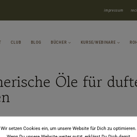
impressum
rec
T
CLUB
BLOG
BÜCHER
KURSE/WEBINARE
RO
erische Öle für duf
en
Wir setzen Cookies ein, um unsere Website für Dich zu optimieren.
Wenn Du unsere Website weiter nutzt, erklärst Du Dich damit