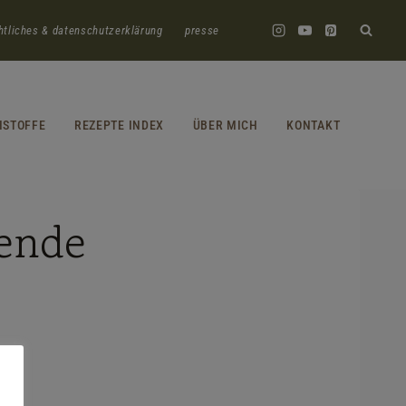
htliches & datenschutzerklärung
presse
HSTOFFE
REZEPTE INDEX
ÜBER MICH
KONTAKT
tende