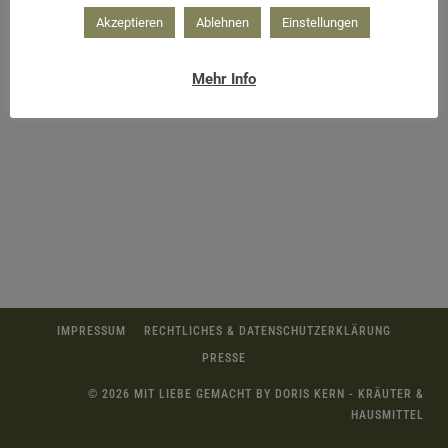
Akzeptieren
Ablehnen
Einstellungen
Etikette Blütenessenz
Mehr Info
IMPRESSUM
RECHTLICHES & DATENSCHUTZERKLÄRUNG
PRESSE
© 2026 MIT LIEBE GEMACHT BY DORIS KERN - KRÄUTER &
HAUSMITTEL