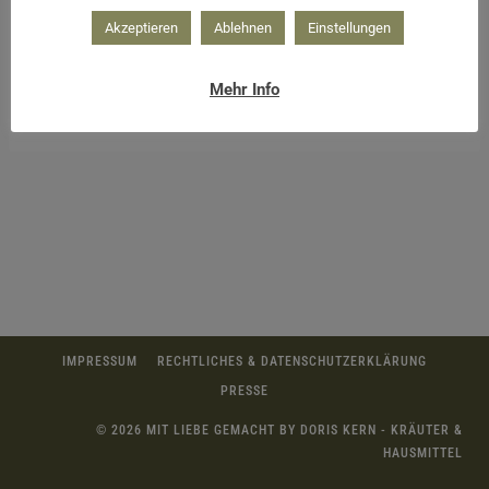
Akzeptieren
Ablehnen
Einstellungen
Mehr Info
gebundene Räuchersticks
IMPRESSUM
RECHTLICHES & DATENSCHUTZERKLÄRUNG
PRESSE
© 2026 MIT LIEBE GEMACHT BY DORIS KERN - KRÄUTER &
HAUSMITTEL