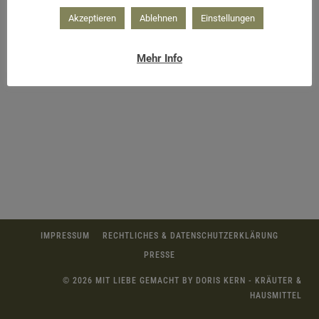
Akzeptieren
Ablehnen
Einstellungen
Holzrechen entstehen
Mehr Info
IMPRESSUM
RECHTLICHES & DATENSCHUTZERKLÄRUNG
PRESSE
© 2026 MIT LIEBE GEMACHT BY DORIS KERN - KRÄUTER &
HAUSMITTEL