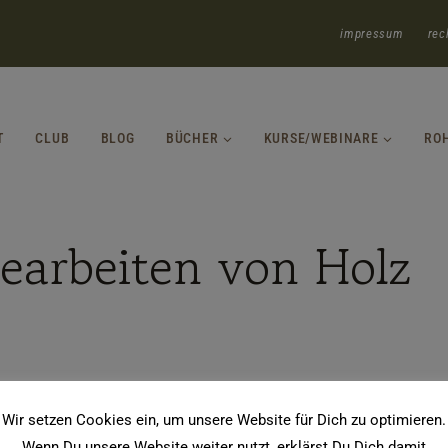
impressum
rec
T
CLUB
BLOG
BÜCHER
KURSE/WEBINARE
RO
earbeiten von Holz
Wir setzen Cookies ein, um unsere Website für Dich zu optimieren.
Wenn Du unsere Website weiter nutzt, erklärst Du Dich damit