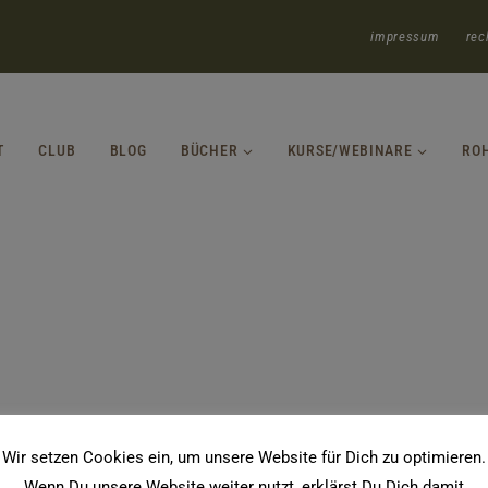
impressum
rec
T
CLUB
BLOG
BÜCHER
KURSE/WEBINARE
RO
Wir setzen Cookies ein, um unsere Website für Dich zu optimieren.
Wenn Du unsere Website weiter nutzt, erklärst Du Dich damit