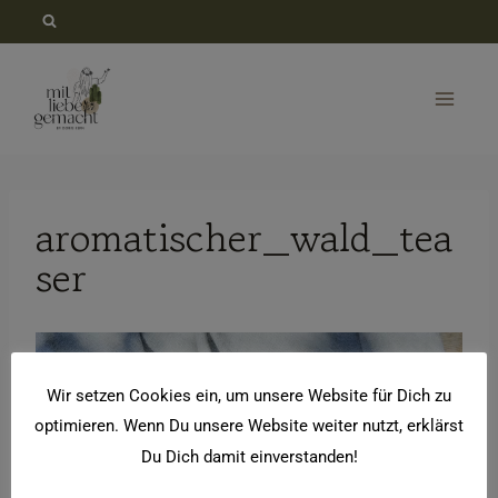
Zum
Inhalt
springen
aromatischer_wald_tea
ser
V
i
Wir setzen Cookies ein, um unsere Website für Dich zu
d
optimieren. Wenn Du unsere Website weiter nutzt, erklärst
e
Du Dich damit einverstanden!
o