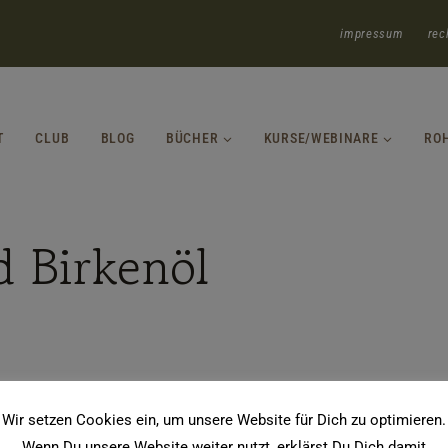
impressum
rec
T
CLUB
BLOG
BÜCHER
KURSE/WEBINARE
RO
d Birkenöl
Wir setzen Cookies ein, um unsere Website für Dich zu optimieren.
Wenn Du unsere Website weiter nutzt, erklärst Du Dich damit