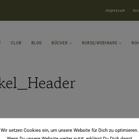
impressum
rec
T
CLUB
BLOG
BÜCHER
KURSE/WEBINARE
RO
kel_Header
Wir setzen Cookies ein, um unsere Website für Dich zu optimieren.
Wenn Du unsere Website weiter nutzt, erklärst Du Dich damit