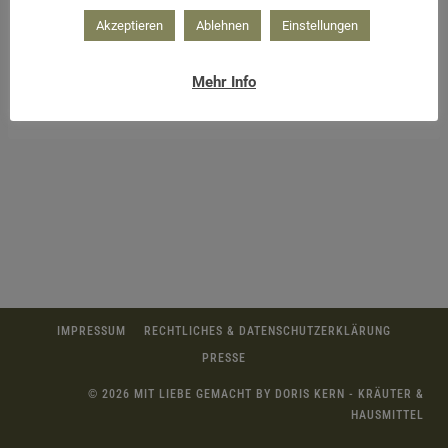
Akzeptieren
Ablehnen
Einstellungen
Mehr Info
Sheabutter in die Fettphase geben
IMPRESSUM
RECHTLICHES & DATENSCHUTZERKLÄRUNG
PRESSE
© 2026 MIT LIEBE GEMACHT BY DORIS KERN - KRÄUTER &
HAUSMITTEL