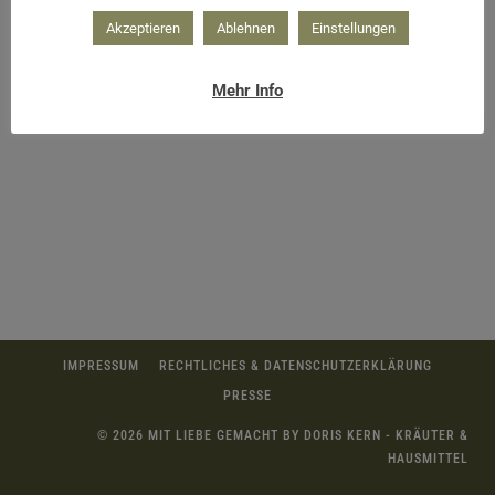
Akzeptieren
Ablehnen
Einstellungen
Blütenvasen
Mehr Info
IMPRESSUM
RECHTLICHES & DATENSCHUTZERKLÄRUNG
PRESSE
© 2026 MIT LIEBE GEMACHT BY DORIS KERN - KRÄUTER &
HAUSMITTEL