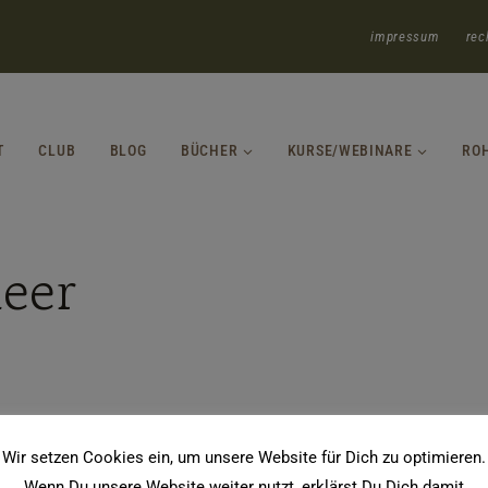
impressum
rec
T
CLUB
BLOG
BÜCHER
KURSE/WEBINARE
RO
eer
Wir setzen Cookies ein, um unsere Website für Dich zu optimieren.
Wenn Du unsere Website weiter nutzt, erklärst Du Dich damit