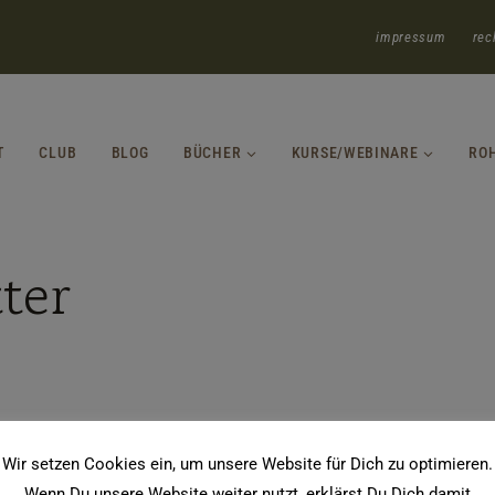
impressum
rec
T
CLUB
BLOG
BÜCHER
KURSE/WEBINARE
RO
ter
Wir setzen Cookies ein, um unsere Website für Dich zu optimieren.
Wenn Du unsere Website weiter nutzt, erklärst Du Dich damit