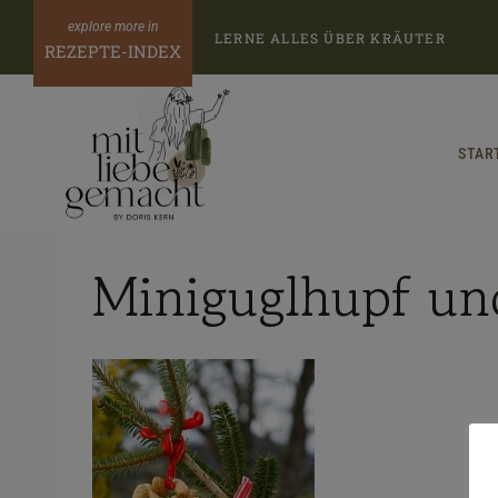
Zum
LERNE ALLES ÜBER KRÄUTER
Inhalt
REZEPTE-INDEX
springen
STAR
Miniguglhupf un