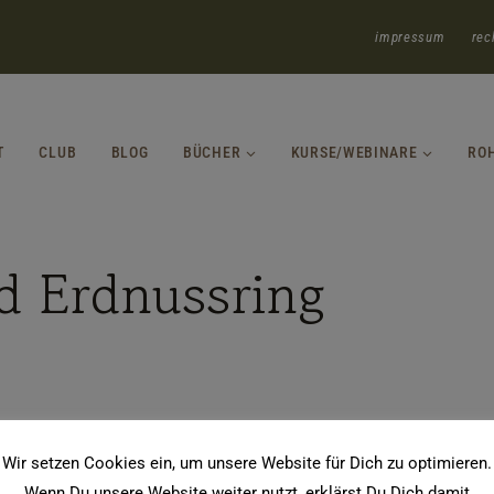
impressum
rec
T
CLUB
BLOG
BÜCHER
KURSE/WEBINARE
RO
d Erdnussring
Wir setzen Cookies ein, um unsere Website für Dich zu optimieren.
Wenn Du unsere Website weiter nutzt, erklärst Du Dich damit