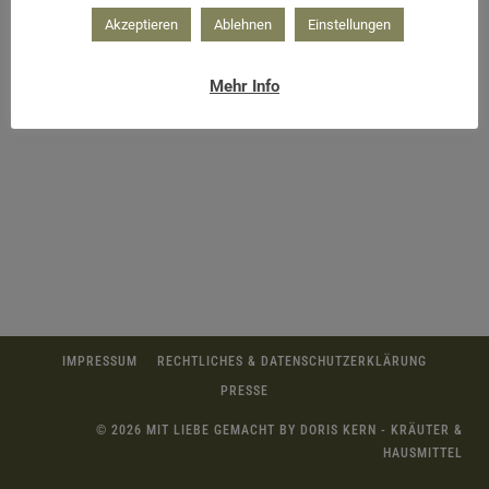
Akzeptieren
Ablehnen
Einstellungen
Apfelliebe
Mehr Info
IMPRESSUM
RECHTLICHES & DATENSCHUTZERKLÄRUNG
PRESSE
© 2026 MIT LIEBE GEMACHT BY DORIS KERN - KRÄUTER &
HAUSMITTEL