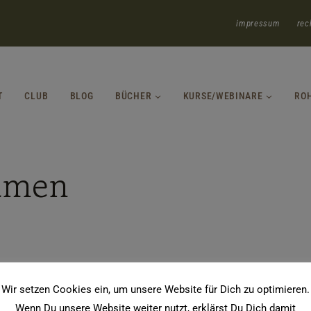
impressum
rec
T
CLUB
BLOG
BÜCHER
KURSE/WEBINARE
RO
hmen
Wir setzen Cookies ein, um unsere Website für Dich zu optimieren.
Wenn Du unsere Website weiter nutzt, erklärst Du Dich damit