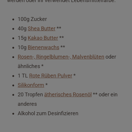
werden oder ihr verwendet Lebensmittelfarbe.
100g Zucker
40g
Shea Butter
**
15g
Kakao Butter
**
10g
Bienenwachs
**
Rosen-, Ringelblumen-, Malvenblüten
oder
ähnliches *
1 TL
Rote Rüben Pulver
*
Silikonform
*
20 Tropfen
ätherisches Rosenöl
** oder ein
anderes
Alkohol zum Desinfizieren