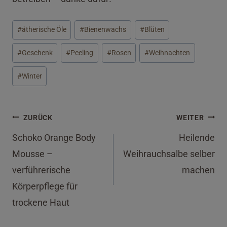
Schlagworte:
#
ätherische Öle
#
Bienenwachs
#
Blüten
#
Geschenk
#
Peeling
#
Rosen
#
Weihnachten
#
Winter
Beitragsnavigation
ZURÜCK
WEITER
Schoko Orange Body
Heilende
Mousse –
Weihrauchsalbe selber
verführerische
machen
Körperpflege für
trockene Haut